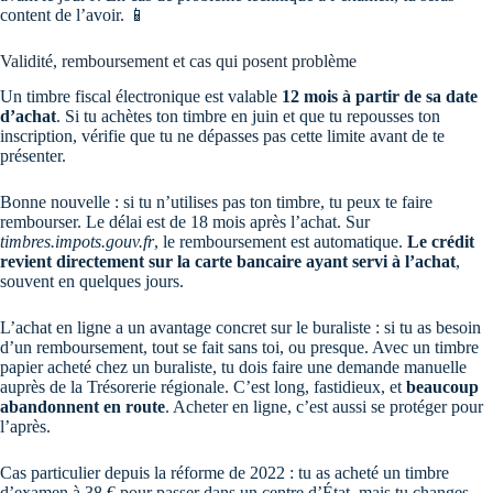
content de l’avoir. 📱
Validité, remboursement et cas qui posent problème
Un timbre fiscal électronique est valable
12 mois à partir de sa date
d’achat
. Si tu achètes ton timbre en juin et que tu repousses ton
inscription, vérifie que tu ne dépasses pas cette limite avant de te
présenter.
Bonne nouvelle : si tu n’utilises pas ton timbre, tu peux te faire
rembourser. Le délai est de 18 mois après l’achat. Sur
timbres.impots.gouv.fr
, le remboursement est automatique.
Le crédit
revient directement sur la carte bancaire ayant servi à l’achat
,
souvent en quelques jours.
L’achat en ligne a un avantage concret sur le buraliste : si tu as besoin
d’un remboursement, tout se fait sans toi, ou presque. Avec un timbre
papier acheté chez un buraliste, tu dois faire une demande manuelle
auprès de la Trésorerie régionale. C’est long, fastidieux, et
beaucoup
abandonnent en route
. Acheter en ligne, c’est aussi se protéger pour
l’après.
Cas particulier depuis la réforme de 2022 : tu as acheté un timbre
d’examen à 38 € pour passer dans un centre d’État, mais tu changes