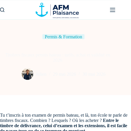
Passer
au
contenu
Permis & Formation
Timbres fiscaux permis bateau : tarifs, achat et validité en
2026
Julien
29 mai 2026
30 mai 2026
Tu t’inscris à ton examen de permis bateau, et là, ton école te parle de
timbres fiscaux. Combien ? Lesquels ? Où les acheter ?
Entre le
timbre de délivrance, celui d’examen et les extensions, il est facile
de payer trop ou de se tromper de montant.