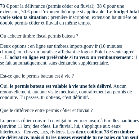
78 € pour la délivrance (permis côtier ou fluvial), 38 € pour une
extension, 30 € pour l’examen théorique si applicable.
Le budget total
varie selon ta situation
: première inscription, extension hauturière ou
double permis côtier et fluvial en même temps.
Où acheter timbre fiscal permis bateau ?
Deux options : en ligne sur timbres.impots.gouv.fr (10 minutes
chrono), ou chez un buraliste affichant le logo « Point de vente agréé
».
L’achat en ligne est préférable si tu veux un remboursement
: il
se fait automatiquement, sans démarche supplémentaire.
Est-ce que le permis bateau est à vie ?
Oui,
le permis bateau est valable à vie une fois délivré
. Aucun
renouvellement, aucune visite médicale, contrairement au permis de
conduire. Tu passes, tu obtiens, c’est définitif.
Quelle différence entre permis côtier et fluvial ?
Le permis côtier couvre la navigation en mer jusqu’à 6 milles nautiques
(environ 11 km) des côtes. Le fluvial, lui, s’applique aux eaux
intérieures : fleuves, lacs, rivières.
Les deux coûtent 78 € en timbre
de délivrance, mais si tu les passes ensemble tu ne paies qu’un seul