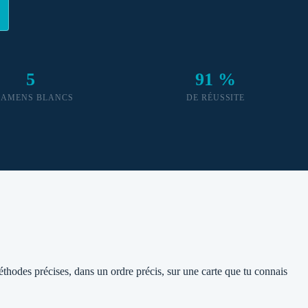
5
91 %
XAMENS BLANCS
DE RÉUSSITE
méthodes précises, dans un ordre précis, sur une carte que tu connais