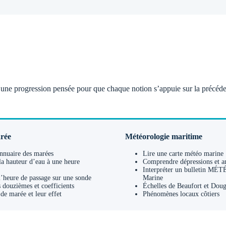
ec une progression pensée pour que chaque notion s’appuie sur la précéde
rée
Météorologie maritime
nnuaire des marées
Lire une carte météo marine
la hauteur d’eau à une heure
Comprendre dépressions et a
Interpréter un bulletin M
’heure de passage sur une sonde
Marine
 douzièmes et coefficients
Échelles de Beaufort et Doug
de marée et leur effet
Phénomènes locaux côtiers