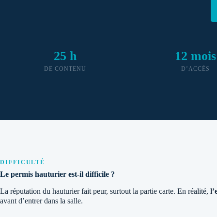
25 h
12 mois
DE CONTENU
D’ACCÈS
DIFFICULTÉ
Le permis hauturier est-il difficile ?
La réputation du hauturier fait peur, surtout la partie carte. En réalité,
l
avant d’entrer dans la salle.