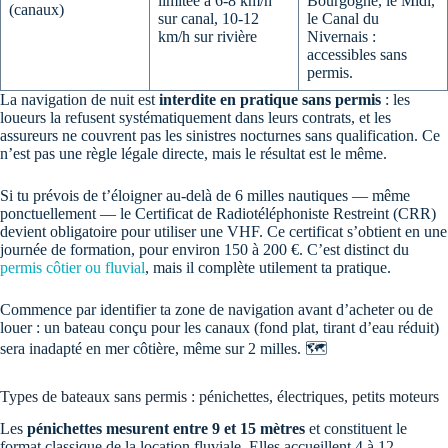
limitée à 6-8 km/h
Bourgogne, le Midi,
(canaux)
sur canal, 10-12
le Canal du
km/h sur rivière
Nivernais :
accessibles sans
permis.
La navigation de nuit est
interdite en pratique sans permis
: les
loueurs la refusent systématiquement dans leurs contrats, et les
assureurs ne couvrent pas les sinistres nocturnes sans qualification. Ce
n’est pas une règle légale directe, mais le résultat est le même.
Si tu prévois de t’éloigner au-delà de 6 milles nautiques — même
ponctuellement — le Certificat de Radiotéléphoniste Restreint (CRR)
devient obligatoire pour utiliser une VHF. Ce certificat s’obtient en une
journée de formation, pour environ 150 à 200 €. C’est distinct du
permis côtier ou fluvial
, mais il complète utilement ta pratique.
Commence par identifier ta zone de navigation avant d’acheter ou de
louer : un bateau conçu pour les canaux (fond plat, tirant d’eau réduit)
sera inadapté en mer côtière, même sur 2 milles. 🗺️
Types de bateaux sans permis : pénichettes, électriques, petits moteurs
Les
pénichettes mesurent entre 9 et 15 mètres
et constituent le
format classique de la location fluviale. Elles accueillent 4 à 12