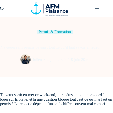
Passer
au
contenu
Permis & Formation
Naviguer sans permis bateau : tout ce qu’il faut savoir en 2026
Julien
9 juin 2026
9 juin 2026
Tu veux sortir en mer ce week-end, tu repères un petit hors-bord à
louer sur la plage, et là une question bloque tout : est-ce qu’il te faut un
permis ? La réponse dépend d’un seul chiffre, souvent mal compris.