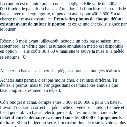
La caution est un autre point à ne pas négliger. Elle varie de 500 à 2
000 € selon le gabarit du bateau. Attention à la franchise : si tu rends le
bateau avec une égratignure, tu peux en avoir pour 400 à 800 € à ta
charge même avec assurance.
Prends des photos de chaque défaut
existant avant de quitter le ponton
, et exige une check-list signée par
le loueur.
Réserve 3 mois avant juillet-août, négocie un prix basse saison (mai,
septembre), et vérifie que l’assurance annulation météo est disponible
en option — elle coûte 30 à 60 € mais elle te sauve la mise si la météo
se retourne. 🗓️
Acheter un bateau sans permis : pièges courants et budgets réalistes
Acheter sans permis, c’est pas moins cher, c’est juste différent. Tu
évites le permis, mais tu t’engages dans des frais fixes annuels que
beaucoup sous-estiment au départ.
Côté budget d’achat, compte entre 5 000 et 20 000 € pour un bateau
fluvial d’occasion correct — pénichette ou vedette — selon l’année et
l’état général. Un bateau électrique neuf, c’est un autre monde :
le
ticket d’entrée démarre rarement sous les 30 000 € équipements
de base
. Si ton budget est serré, l’occasion fluviale reste la voie la plus