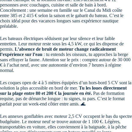
personnes avec couchages, cuisine et salle de bain à bord.
Concrètement : une semaine en famille sur le Canal du Midi coûte
entre 385 et 2 415 € selon la saison et le gabarit du bateau. C’est le
choix idéal pour des vacances longues sans expérience nautique
préalable.
Les bateaux électriques séduisent par leur silence et leur faible
entretien. Leur moteur reste sous les 4,5 kW, ce qui les dispense de
permis.
L’absence de bruit de moteur change radicalement
l’expérience sur l’eau
: tu entends les oiseaux, tu approches la berge
sans effrayer la faune. Attention sur le prix : comptez autour de 30 000
€ à l’achat neuf, avec une autonomie d’environ 7 heures à régime
normal.
Les coques open de 4 à 5 mètres équipées d’un hors-bord 5 CV sont la
solution la plus accessible en bord de mer.
Tu les loues directement
sur la plage entre 80 et 200 € la journée en été.
Pas de formation
requise, pas de démarche longue : tu signes, tu pars. C’est le format
parfait pour un week-end côtier entre amis. 🌊
Les annexes gonflables avec moteur 2,5 CV occupent le bas du spectre
budgétaire. Le moteur neuf se trouve autour de 1 100 €. Légères,
transportables en voiture, elles conviennent à la baignade, à la pêche