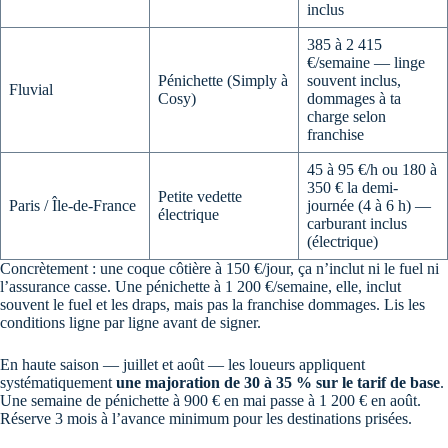
inclus
385 à 2 415
€/semaine — linge
Pénichette (Simply à
souvent inclus,
Fluvial
Cosy)
dommages à ta
charge selon
franchise
45 à 95 €/h ou 180 à
350 € la demi-
Petite vedette
Paris / Île-de-France
journée (4 à 6 h) —
électrique
carburant inclus
(électrique)
Concrètement : une coque côtière à 150 €/jour, ça n’inclut ni le fuel ni
l’assurance casse. Une pénichette à 1 200 €/semaine, elle, inclut
souvent le fuel et les draps, mais pas la franchise dommages. Lis les
conditions ligne par ligne avant de signer.
En haute saison — juillet et août — les loueurs appliquent
systématiquement
une majoration de 30 à 35 % sur le tarif de base
.
Une semaine de pénichette à 900 € en mai passe à 1 200 € en août.
Réserve 3 mois à l’avance minimum pour les destinations prisées.