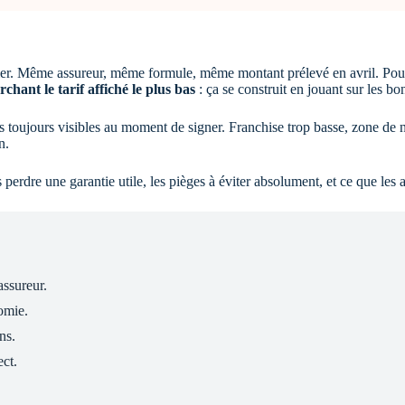
nier. Même assureur, même formule, même montant prélevé en avril. Pou
chant le tarif affiché le plus bas
: ça se construit en jouant sur les bon
pas toujours visibles au moment de signer. Franchise trop basse, zone de
n.
 perdre une garantie utile, les pièges à éviter absolument, et ce que les a
assureur.
omie.
ns.
ect.