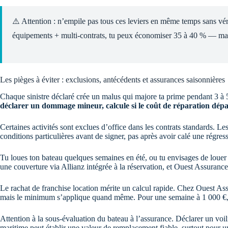
⚠️ Attention : n’empile pas tous ces leviers en même temps sans vé
équipements + multi-contrats, tu peux économiser 35 à 40 % — mais 
Les pièges à éviter : exclusions, antécédents et assurances saisonnières
Chaque sinistre déclaré crée un malus qui majore ta prime pendant 3 à 
déclarer un dommage mineur, calcule si le coût de réparation dépa
Certaines activités sont exclues d’office dans les contrats standards. Les
conditions particulières avant de signer, pas après avoir calé une régres
Tu loues ton bateau quelques semaines en été, ou tu envisages de loue
une couverture via Allianz intégrée à la réservation, et Ouest Assurance
Le rachat de franchise location mérite un calcul rapide. Chez Ouest As
mais le minimum s’applique quand même. Pour une semaine à 1 000 €, 
Attention à la sous-évaluation du bateau à l’assurance. Déclarer un voil
maritime peut établir une valeur de remplacement fiable, surtout pour u