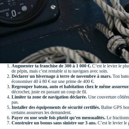
Augmenter ta franchise de 300 à 1 000 €.
C’est le levier le pl
de pépin, mais c’est rentable si tu navigues avec soin.
Déclarer un hivernage à terre de novembre à mars.
Ton batea
économiser 40 à 80 € sur une prime de 400 €.
Regrouper bateau, auto et habitation chez le même assureur
décrocher, juste en passant un coup de fil.
Limiter ta zone de navigation déclarée.
Une couverture côtière 
pas.
Installer des équipements de sécurité certifiés.
Balise GPS homol
certains assureurs les demandent.
Payer en une seule fois plutôt qu’en mensualités.
Le fractionne
Construire un bonus sans sinistre sur 3 ans.
C’est le levier le