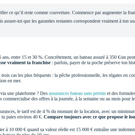
rifier ce qu’il reste comme couverture. Commence par augmenter la fran
assure-toi que les garanties restantes correspondent vraiment à ton us
5 ans, entre 15 et 30 %. Concrètement, un bateau assuré à 350 €/an peut
sse vraiment ta franchise
: parfois, payer de ta poche préserve ton his
 trois cas les plus fréquents : la pêche professionnelle, les régates en c
sion en mer.
r via une plateforme ? Des
assurances bateau sans permis
et des formules
s commercialise des offres à la journée, à la semaine ou au mois pour les
surances, le tarif est de 4 % du montant de la location, avec un minimu
tu paies environ 40 €.
Compare toujours avec ce que propose le lo
ier à 10 000 € quand sa valeur réelle est 15 000 € entraîne une indemnisa
n bateau de plus de 10 ans.