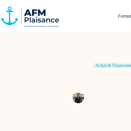
Passer
au
contenu
Formati
Achat & Financem
Financer bateau : crédit, LOA, taux 2026 
Julien
6 juillet 2026