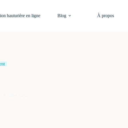
on hauturière en ligne
Blog
À propos
ent
et pièges à éviter
6 juillet 2026