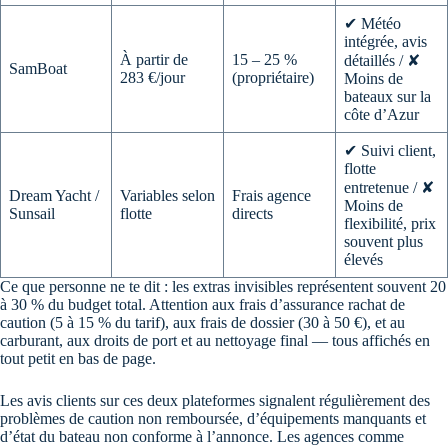
✔ Météo
intégrée, avis
À partir de
15 – 25 %
détaillés / ✘
SamBoat
283 €/jour
(propriétaire)
Moins de
bateaux sur la
côte d’Azur
✔ Suivi client,
flotte
entretenue / ✘
Dream Yacht /
Variables selon
Frais agence
Moins de
Sunsail
flotte
directs
flexibilité, prix
souvent plus
élevés
Ce que personne ne te dit : les extras invisibles représentent souvent 20
à 30 % du budget total. Attention aux frais d’assurance rachat de
caution (5 à 15 % du tarif), aux frais de dossier (30 à 50 €), et au
carburant, aux droits de port et au nettoyage final — tous affichés en
tout petit en bas de page.
Les avis clients sur ces deux plateformes signalent régulièrement des
problèmes de caution non remboursée, d’équipements manquants et
d’état du bateau non conforme à l’annonce. Les agences comme