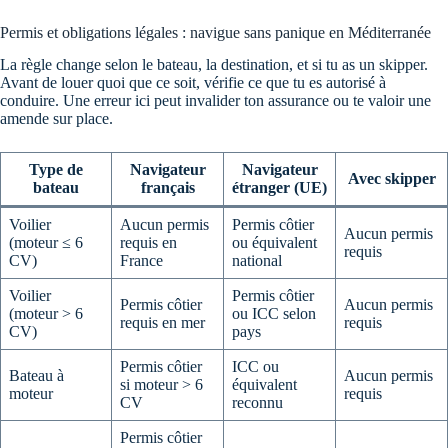
Permis et obligations légales : navigue sans panique en Méditerranée
La règle change selon le bateau, la destination, et si tu as un skipper.
Avant de louer quoi que ce soit, vérifie ce que tu es autorisé à
conduire. Une erreur ici peut invalider ton assurance ou te valoir une
amende sur place.
Type de
Navigateur
Navigateur
Avec skipper
bateau
français
étranger (UE)
Voilier
Aucun permis
Permis côtier
Aucun permis
(moteur ≤ 6
requis en
ou équivalent
requis
CV)
France
national
Voilier
Permis côtier
Permis côtier
Aucun permis
(moteur > 6
ou ICC selon
requis en mer
requis
CV)
pays
Permis côtier
ICC ou
Bateau à
Aucun permis
si moteur > 6
équivalent
moteur
requis
CV
reconnu
Permis côtier