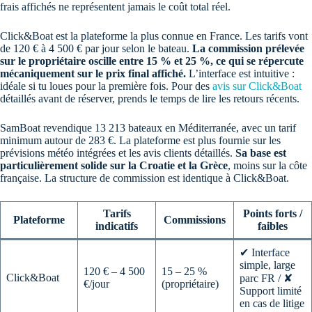
frais affichés ne représentent jamais le coût total réel.
Click&Boat est la plateforme la plus connue en France. Les tarifs vont
de 120 € à 4 500 € par jour selon le bateau.
La commission prélevée
sur le propriétaire oscille entre 15 % et 25 %, ce qui se répercute
mécaniquement sur le prix final affiché.
L’interface est intuitive :
idéale si tu loues pour la première fois. Pour des
avis sur Click&Boat
détaillés avant de réserver, prends le temps de lire les retours récents.
SamBoat revendique 13 213 bateaux en Méditerranée, avec un tarif
minimum autour de 283 €. La plateforme est plus fournie sur les
prévisions météo intégrées et les avis clients détaillés.
Sa base est
particulièrement solide sur la Croatie et la Grèce
, moins sur la côte
française. La structure de commission est identique à Click&Boat.
Tarifs
Points forts /
Plateforme
Commissions
indicatifs
faibles
✔ Interface
simple, large
120 € – 4 500
15 – 25 %
Click&Boat
parc FR / ✘
€/jour
(propriétaire)
Support limité
en cas de litige