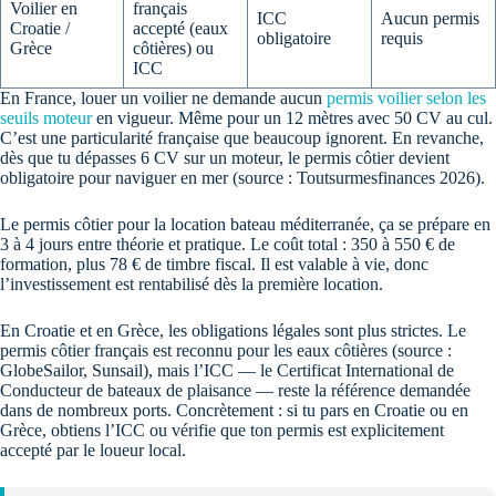
Voilier en
français
ICC
Aucun permis
Croatie /
accepté (eaux
obligatoire
requis
Grèce
côtières) ou
ICC
En France, louer un voilier ne demande aucun
permis voilier selon les
seuils moteur
en vigueur. Même pour un 12 mètres avec 50 CV au cul.
C’est une particularité française que beaucoup ignorent. En revanche,
dès que tu dépasses 6 CV sur un moteur, le permis côtier devient
obligatoire pour naviguer en mer (source : Toutsurmesfinances 2026).
Le permis côtier pour la location bateau méditerranée, ça se prépare en
3 à 4 jours entre théorie et pratique. Le coût total : 350 à 550 € de
formation, plus 78 € de timbre fiscal. Il est valable à vie, donc
l’investissement est rentabilisé dès la première location.
En Croatie et en Grèce, les obligations légales sont plus strictes. Le
permis côtier français est reconnu pour les eaux côtières (source :
GlobeSailor, Sunsail), mais l’ICC — le Certificat International de
Conducteur de bateaux de plaisance — reste la référence demandée
dans de nombreux ports. Concrètement : si tu pars en Croatie ou en
Grèce, obtiens l’ICC ou vérifie que ton permis est explicitement
accepté par le loueur local.