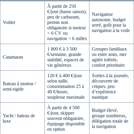
À partir de 250
€/jour (basse saison),
Navigateur
peu de carburant,
autonome, budget
Voilier
permis non
serré, goût pour la
obligatoire si moteur
navigation à la voile
< 6 CV ou
navigation < 6 milles
1 800 € à 3 500
Groupes familiaux
€/semaine, grande
ou entre amis, mer
Catamaran
stabilité, espaces de
agitée tolérée,
vie généreux
confort prioritaire
120 € à 400 €/jour
Sorties à la journée,
selon taille,
découverte de
Bateau à moteur /
consommation 25 à
criques, peu
semi-rigide
40 €/heure,
d’expérience
souplesse maximale
nautique
À partir de 4 500
Budget élevé,
€/jour, skipper
Yacht / bateau de
groupe nombreux,
souvent obligatoire,
luxe
délégation totale de
équipage disponible
la navigation
en option