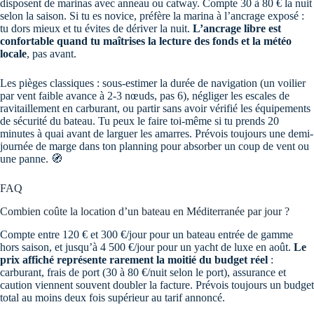
disposent de marinas avec anneau ou catway. Compte 30 à 80 € la nuit
selon la saison. Si tu es novice, préfère la marina à l’ancrage exposé :
tu dors mieux et tu évites de dériver la nuit.
L’ancrage libre est
confortable quand tu maîtrises la lecture des fonds et la météo
locale
, pas avant.
Les pièges classiques : sous-estimer la durée de navigation (un voilier
par vent faible avance à 2-3 nœuds, pas 6), négliger les escales de
ravitaillement en carburant, ou partir sans avoir vérifié les équipements
de sécurité du bateau. Tu peux le faire toi-même si tu prends 20
minutes à quai avant de larguer les amarres. Prévois toujours une demi-
journée de marge dans ton planning pour absorber un coup de vent ou
une panne. 🧭
FAQ
Combien coûte la location d’un bateau en Méditerranée par jour ?
Compte entre 120 € et 300 €/jour pour un bateau entrée de gamme
hors saison, et jusqu’à 4 500 €/jour pour un yacht de luxe en août.
Le
prix affiché représente rarement la moitié du budget réel
:
carburant, frais de port (30 à 80 €/nuit selon le port), assurance et
caution viennent souvent doubler la facture. Prévois toujours un budget
total au moins deux fois supérieur au tarif annoncé.