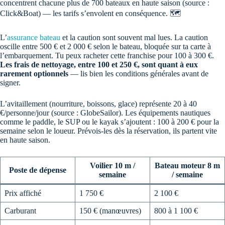
concentrent chacune plus de 700 bateaux en haute saison (source :
Click&Boat) — les tarifs s’envolent en conséquence. 🗺️
L’
assurance bateau
et la caution sont souvent mal lues. La caution
oscille entre 500 € et 2 000 € selon le bateau, bloquée sur ta carte à
l’embarquement. Tu peux racheter cette franchise pour 100 à 300 €.
Les frais de nettoyage, entre 100 et 250 €, sont quant à eux
rarement optionnels
— lis bien les conditions générales avant de
signer.
L’avitaillement (nourriture, boissons, glace) représente 20 à 40
€/personne/jour (source : GlobeSailor). Les équipements nautiques
comme le paddle, le SUP ou le kayak s’ajoutent : 100 à 200 € pour la
semaine selon le loueur. Prévois-les dès la réservation, ils partent vite
en haute saison.
Voilier 10 m /
Bateau moteur 8 m
Poste de dépense
semaine
/ semaine
Prix affiché
1 750 €
2 100 €
Carburant
150 € (manœuvres)
800 à 1 100 €