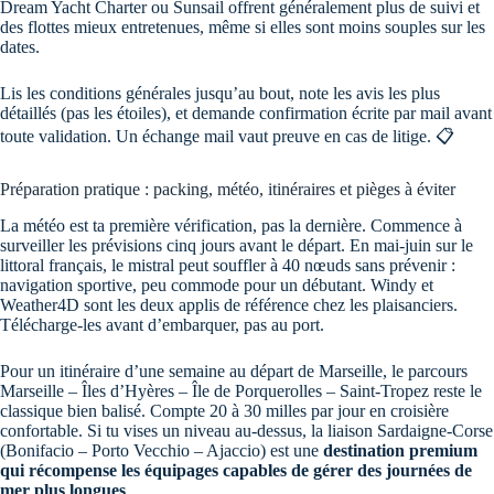
Dream Yacht Charter ou Sunsail offrent généralement plus de suivi et
des flottes mieux entretenues, même si elles sont moins souples sur les
dates.
Lis les conditions générales jusqu’au bout, note les avis les plus
détaillés (pas les étoiles), et demande confirmation écrite par mail avant
toute validation. Un échange mail vaut preuve en cas de litige. 📋
Préparation pratique : packing, météo, itinéraires et pièges à éviter
La météo est ta première vérification, pas la dernière. Commence à
surveiller les prévisions cinq jours avant le départ. En mai-juin sur le
littoral français, le mistral peut souffler à 40 nœuds sans prévenir :
navigation sportive, peu commode pour un débutant. Windy et
Weather4D sont les deux applis de référence chez les plaisanciers.
Télécharge-les avant d’embarquer, pas au port.
Pour un itinéraire d’une semaine au départ de Marseille, le parcours
Marseille – Îles d’Hyères – Île de Porquerolles – Saint-Tropez reste le
classique bien balisé. Compte 20 à 30 milles par jour en croisière
confortable. Si tu vises un niveau au-dessus, la liaison Sardaigne-Corse
(Bonifacio – Porto Vecchio – Ajaccio) est une
destination premium
qui récompense les équipages capables de gérer des journées de
mer plus longues
.