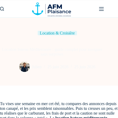
Passer
au
contenu
Location & Croisière
Location bateau Méditerranée : guide complet pour naviguer
sans surprises
Julien
25 juin 2026
25 juin 2026
Tu vises une semaine en mer cet été, tu compares des annonces depuis
ton canapé, et les prix semblent raisonnables. Puis tu creuses un peu, et
tu réalises que le carburant, les frais de port et la caution ne sont nulle
part dans la colonne « total ». La
location bateau méditerranée