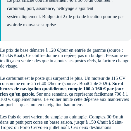
Le prix affiché couvre seulement 40 à 50 % du coût réel :
carburant, port, assurance, nettoyage s’ajoutent
systématiquement. Budget-toi 2x le prix de location pour ne pas
avoir de mauvaise surprise.
Le prix de base démarre à 120 €/jour en entrée de gamme (source :
Click&Boat). Ce chiffre donne un repère, pas un budget. Personne ne
te dit ça en vente : dès que tu ajoutes les postes réels, la facture change
de visage.
Le carburant est le poste qui surprend le plus. Un moteur de 115 CV
consomme entre 25 et 40 €/heure (source : BoatCible 2026).
Sur 4
heures de navigation quotidienne, compte 100 à 160 € par jour
rien qu’en gazole.
Sur une semaine, ça représente facilement 700 à 1
100 € supplémentaires. Le voilier limite cette dépense aux manœuvres
au port — quasi nul en navigation hauturière.
Les frais de port varient du simple au quintuple. Comptez 30 €/nuit
dans un petit port corse en basse saison, jusqu’à 150 €/nuit à Saint-
Tropez ou Porto Cervo en juillet-août. Ces deux destinations