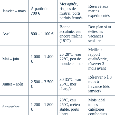
Mer agitée,
Réservé aux
À partir de
risques de
Janvier – mars
marins
700 €
mistral, ports
expérimentés
parfois fermés
Bonne
Bon plan si tu
accalmie, eau
évites les
Avril
800 – 1 100 €
encore fraîche
vacances
(18°C)
scolaires
Meilleur
25-28°C, eau
rapport
1 000 – 1 400
Mai – juin
22°C, peu de
qualité-prix,
€
monde en mer
réserver 3
mois avant
Réserver 6 à 8
30-35°C, eau
2 500 – 3 500
mois à
Juillet – août
25°C, mer
€
l’avance (dès
chargée
janvier)
28°C, eau
Mois idéal
1 200 – 1 800
25°C, météo
toutes
Septembre
€
stable, ports
catégories
libres
confondues