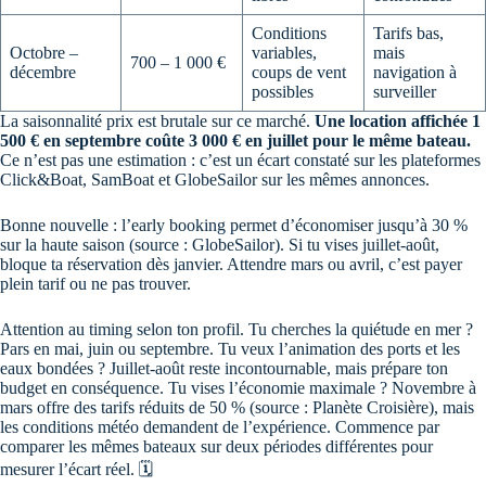
Conditions
Tarifs bas,
Octobre –
variables,
mais
700 – 1 000 €
décembre
coups de vent
navigation à
possibles
surveiller
La saisonnalité prix est brutale sur ce marché.
Une location affichée 1
500 € en septembre coûte 3 000 € en juillet pour le même bateau.
Ce n’est pas une estimation : c’est un écart constaté sur les plateformes
Click&Boat, SamBoat et GlobeSailor sur les mêmes annonces.
Bonne nouvelle : l’early booking permet d’économiser jusqu’à 30 %
sur la haute saison (source : GlobeSailor). Si tu vises juillet-août,
bloque ta réservation dès janvier. Attendre mars ou avril, c’est payer
plein tarif ou ne pas trouver.
Attention au timing selon ton profil. Tu cherches la quiétude en mer ?
Pars en mai, juin ou septembre. Tu veux l’animation des ports et les
eaux bondées ? Juillet-août reste incontournable, mais prépare ton
budget en conséquence. Tu vises l’économie maximale ? Novembre à
mars offre des tarifs réduits de 50 % (source : Planète Croisière), mais
les conditions météo demandent de l’expérience. Commence par
comparer les mêmes bateaux sur deux périodes différentes pour
mesurer l’écart réel. 🗓️