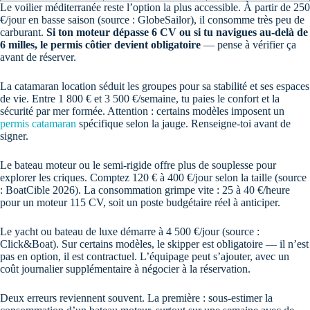
Le voilier méditerranée reste l’option la plus accessible. À partir de 250
€/jour en basse saison (source : GlobeSailor), il consomme très peu de
carburant.
Si ton moteur dépasse 6 CV ou si tu navigues au-delà de
6 milles, le permis côtier devient obligatoire
— pense à vérifier ça
avant de réserver.
La catamaran location séduit les groupes pour sa stabilité et ses espaces
de vie. Entre 1 800 € et 3 500 €/semaine, tu paies le confort et la
sécurité par mer formée. Attention : certains modèles imposent un
permis catamaran
spécifique selon la jauge. Renseigne-toi avant de
signer.
Le bateau moteur ou le semi-rigide offre plus de souplesse pour
explorer les criques. Comptez 120 € à 400 €/jour selon la taille (source
: BoatCible 2026). La consommation grimpe vite : 25 à 40 €/heure
pour un moteur 115 CV, soit un poste budgétaire réel à anticiper.
Le yacht ou bateau de luxe démarre à 4 500 €/jour (source :
Click&Boat). Sur certains modèles, le skipper est obligatoire — il n’est
pas en option, il est contractuel. L’équipage peut s’ajouter, avec un
coût journalier supplémentaire à négocier à la réservation.
Deux erreurs reviennent souvent. La première : sous-estimer la