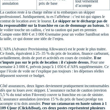
tout versement
annulation
prix de base
d’acompte
La caution reste à ta charge même si tu embarques un skipper
professionnel. Juridiquement, tu es l’affréteur : c’est toi qui signes le
contrat de location avec le loueur.
Le skipper ne te décharge pas de
la responsabilité sur la franchise en cas de dommage au bateau.
Si
le voilier touche un caillou, c’est ta caution qui part en premier.
Compte entre 800 € et 3 000 €/semaine pour un voilier SamBoat selon
la taille, ce qui donne une idée de l’enjeu.
L’APA (Advance Provisioning Allowance) est le poste le plus traitre.
Ce fonds, équivalent à 25–35 % du prix de location, finance carburant,
avitaillement, droits de port et activités en cours de croisière.
Il ne
s’impute pas sur le prix de location : il s’ajoute dessus.
Pour une
semaine à 3 000 €, prévois jusqu’à 1 050 € d’APA supplémentaire. Ce
que l’école de voile ne t’explique pas toujours : les dépenses réelles
dépassent souvent ce budget.
Côté assurances, deux lignes deviennent pratiquement incontournables
dès que tu loues avec skipper. L’assurance rachat de caution (environ
5,5 % du total selon Filovent) couvre ta franchise en cas de sinistre.
L’assurance annulation (environ 15 % du prix de base) protège ton
acompte si tu dois annuler.
Pour un catamaran en haute saison à 1
109 €/jour (Click&Boat), ces deux postes représentent plusieurs