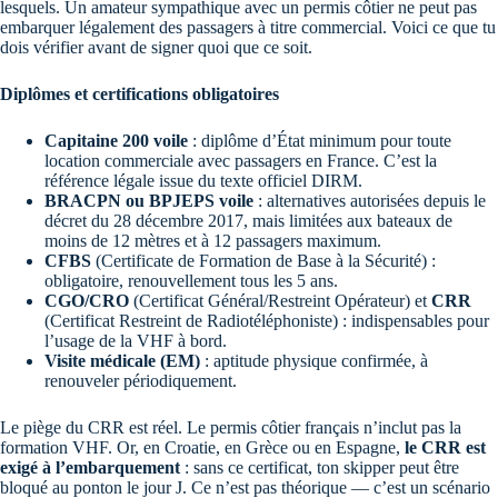
lesquels. Un amateur sympathique avec un permis côtier ne peut pas
embarquer légalement des passagers à titre commercial. Voici ce que tu
dois vérifier avant de signer quoi que ce soit.
Diplômes et certifications obligatoires
Capitaine 200 voile
: diplôme d’État minimum pour toute
location commerciale avec passagers en France. C’est la
référence légale issue du texte officiel DIRM.
BRACPN ou BPJEPS voile
: alternatives autorisées depuis le
décret du 28 décembre 2017, mais limitées aux bateaux de
moins de 12 mètres et à 12 passagers maximum.
CFBS
(Certificate de Formation de Base à la Sécurité) :
obligatoire, renouvellement tous les 5 ans.
CGO/CRO
(Certificat Général/Restreint Opérateur) et
CRR
(Certificat Restreint de Radiotéléphoniste) : indispensables pour
l’usage de la VHF à bord.
Visite médicale (EM)
: aptitude physique confirmée, à
renouveler périodiquement.
Le piège du CRR est réel. Le permis côtier français n’inclut pas la
formation VHF. Or, en Croatie, en Grèce ou en Espagne,
le CRR est
exigé à l’embarquement
: sans ce certificat, ton skipper peut être
bloqué au ponton le jour J. Ce n’est pas théorique — c’est un scénario