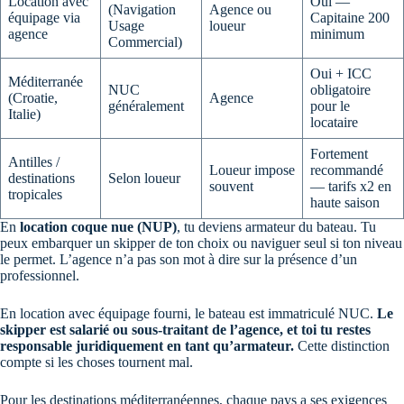
Location avec
Oui —
(Navigation
Agence ou
équipage via
Capitaine 200
Usage
loueur
agence
minimum
Commercial)
Oui + ICC
Méditerranée
NUC
obligatoire
(Croatie,
Agence
généralement
pour le
Italie)
locataire
Fortement
Antilles /
Loueur impose
recommandé
destinations
Selon loueur
souvent
— tarifs x2 en
tropicales
haute saison
En
location coque nue (NUP)
, tu deviens armateur du bateau. Tu
peux embarquer un skipper de ton choix ou naviguer seul si ton niveau
le permet. L’agence n’a pas son mot à dire sur la présence d’un
professionnel.
En location avec équipage fourni, le bateau est immatriculé NUC.
Le
skipper est salarié ou sous-traitant de l’agence, et toi tu restes
responsable juridiquement en tant qu’armateur.
Cette distinction
compte si les choses tournent mal.
Pour les destinations méditerranéennes, chaque pays a ses exigences