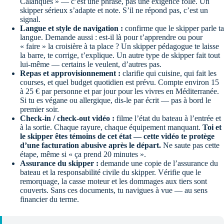
Calanques » — c’est une phrase, pas une exigence folle. Un
skipper sérieux s’adapte et note. S’il ne répond pas, c’est un
signal.
Langue et style de navigation :
confirme que le skipper parle ta
langue. Demande aussi : est-il là pour t’apprendre ou pour
« faire » la croisière à ta place ? Un skipper pédagogue te laisse
la barre, te corrige, t’explique. Un autre type de skipper fait tout
lui-même — certains le veulent, d’autres pas.
Repas et approvisionnement :
clarifie qui cuisine, qui fait les
courses, et quel budget quotidien est prévu. Compte environ 15
à 25 € par personne et par jour pour les vivres en Méditerranée.
Si tu es végane ou allergique, dis-le par écrit — pas à bord le
premier soir.
Check-in / check-out vidéo :
filme l’état du bateau à l’entrée et
à la sortie. Chaque rayure, chaque équipement manquant.
Toi et
le skipper êtes témoins de cet état — cette vidéo te protège
d’une facturation abusive après le départ.
Ne saute pas cette
étape, même si « ça prend 20 minutes ».
Assurance du skipper :
demande une copie de l’assurance du
bateau et la responsabilité civile du skipper. Vérifie que le
remorquage, la casse moteur et les dommages aux tiers sont
couverts. Sans ces documents, tu navigues à vue — au sens
financier du terme.