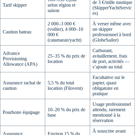
de 3 €/mille nautique
Tarif skipper
selon région et
(SkipperYachtServic
saison
es)
2 000–3 000 €
À verser même avec
(voilier), 4 000–10
un skipper
Caution bateau
000 €
professionnel à bord
(catamaran/yacht)
(GlobeSailor)
Carburant,
Advance
25–35 % du prix de
avitaillement, frais
Provisioning
location
de port, activités —
Allowance (APA)
s’ajoute au total
Facultative sur le
Assurance rachat de
5,5 % du total
papier, quasi
caution
location (Filovent)
obligatoire en
pratique
Usage professionnel
10–20 % du prix de
attendu, rarement
Pourboire équipage
base
mentionné à la
réservation
À souscrire avant
Assurance
Environ 15 % du