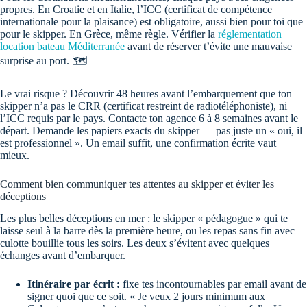
propres. En Croatie et en Italie, l’ICC (certificat de compétence
internationale pour la plaisance) est obligatoire, aussi bien pour toi que
pour le skipper. En Grèce, même règle. Vérifier la
réglementation
location bateau Méditerranée
avant de réserver t’évite une mauvaise
surprise au port. 🗺️
Le vrai risque ? Découvrir 48 heures avant l’embarquement que ton
skipper n’a pas le CRR (certificat restreint de radiotéléphoniste), ni
l’ICC requis par le pays. Contacte ton agence 6 à 8 semaines avant le
départ. Demande les papiers exacts du skipper — pas juste un « oui, il
est professionnel ». Un email suffit, une confirmation écrite vaut
mieux.
Comment bien communiquer tes attentes au skipper et éviter les
déceptions
Les plus belles déceptions en mer : le skipper « pédagogue » qui te
laisse seul à la barre dès la première heure, ou les repas sans fin avec
culotte bouillie tous les soirs. Les deux s’évitent avec quelques
échanges avant d’embarquer.
Itinéraire par écrit :
fixe tes incontournables par email avant de
signer quoi que ce soit. « Je veux 2 jours minimum aux