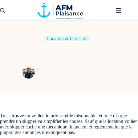
Passer
au
contenu
Location & Croisière
Location voilier avec skipper : guide complet 2026
Julien
26 juin 2026
26 juin 2026
Tu as trouvé un voilier, le prix semble raisonnable, et tu te dis que
prendre un skipper va simplifier les choses. Sauf que la location voilier
avec skipper cache une mécanique financière et réglementaire que la
plupart des annonces n’expliquent pas.