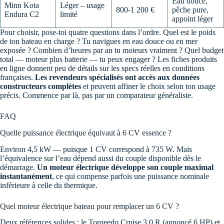
Eau douce,
Minn Kota
Léger – usage
800-1 200 €
pêche pure,
Endura C2
limité
appoint léger
Pour choisir, pose-toi quatre questions dans l’ordre. Quel est le poids
de ton bateau en charge ? Tu navigues en eau douce ou en mer
exposée ? Combien d’heures par an tu moteurs vraiment ? Quel budget
total — moteur plus batterie — tu peux engager ? Les fiches produits
en ligne donnent peu de détails sur les specs réelles en conditions
françaises.
Les revendeurs spécialisés ont accès aux données
constructeurs complètes
et peuvent affiner le choix selon ton usage
précis. Commence par là, pas par un comparateur généraliste.
FAQ
Quelle puissance électrique équivaut à 6 CV essence ?
Environ 4,5 kW — puisque 1 CV correspond à 735 W. Mais
l’équivalence sur l’eau dépend aussi du couple disponible dès le
démarrage.
Un moteur électrique développe son couple maximal
instantanément
, ce qui compense parfois une puissance nominale
inférieure à celle du thermique.
Quel moteur électrique bateau pour remplacer un 6 CV ?
Deux références solides : le Torqeedo Cruise 3.0 R (annoncé 6 HP) et