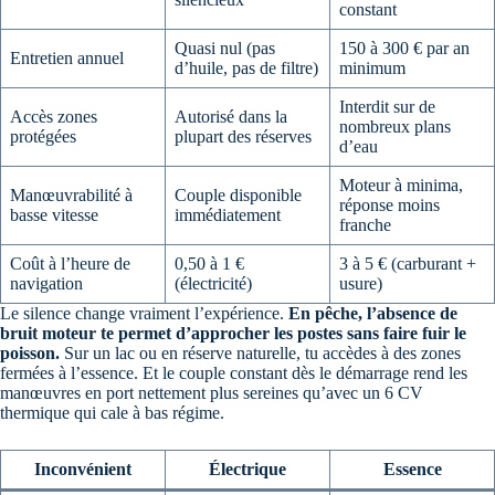
constant
Quasi nul (pas
150 à 300 € par an
Entretien annuel
d’huile, pas de filtre)
minimum
Interdit sur de
Accès zones
Autorisé dans la
nombreux plans
protégées
plupart des réserves
d’eau
Moteur à minima,
Manœuvrabilité à
Couple disponible
réponse moins
basse vitesse
immédiatement
franche
Coût à l’heure de
0,50 à 1 €
3 à 5 € (carburant +
navigation
(électricité)
usure)
Le silence change vraiment l’expérience.
En pêche, l’absence de
bruit moteur te permet d’approcher les postes sans faire fuir le
poisson.
Sur un lac ou en réserve naturelle, tu accèdes à des zones
fermées à l’essence. Et le couple constant dès le démarrage rend les
manœuvres en port nettement plus sereines qu’avec un 6 CV
thermique qui cale à bas régime.
Inconvénient
Électrique
Essence