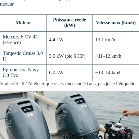
moteur.
Puissance réelle
Moteur
Vitesse max (km/h)
(kW)
Mercury 6 CV 4T
4,4 kW
13,1 km/h
(essence)
Torqeedo Cruise 3.0
3,0 kW (pic 6 HP)
~11–12 km/h
R
Epropulsion Navy
6,0 kW
~13–14 km/h
6.0 Evo
Vrai coût : 6 CV électrique vs essence sur 10 ans, pas juste l’étiquette