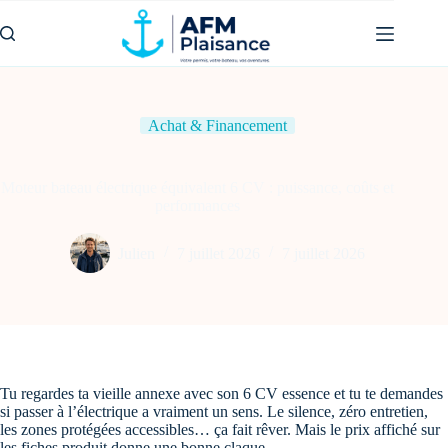
Passer
au
contenu
Achat & Financement
Moteur bateau électrique équivalent 6 CV : puissance, coûts et
performances
Julien
7 juillet 2026
7 juillet 2026
Tu regardes ta vieille annexe avec son 6 CV essence et tu te demandes
si passer à l’électrique a vraiment un sens. Le silence, zéro entretien,
les zones protégées accessibles… ça fait rêver. Mais le prix affiché sur
les fiches produit donne une bonne claque.