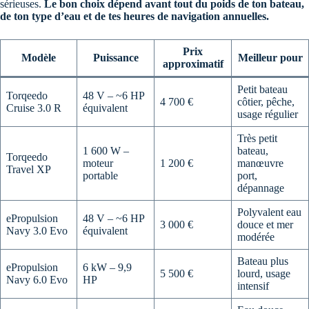
sérieuses.
Le bon choix dépend avant tout du poids de ton bateau,
de ton type d’eau et de tes heures de navigation annuelles.
Prix
Modèle
Puissance
Meilleur pour
approximatif
Petit bateau
Torqeedo
48 V – ~6 HP
4 700 €
côtier, pêche,
Cruise 3.0 R
équivalent
usage régulier
Très petit
1 600 W –
bateau,
Torqeedo
moteur
1 200 €
manœuvre
Travel XP
portable
port,
dépannage
Polyvalent eau
ePropulsion
48 V – ~6 HP
3 000 €
douce et mer
Navy 3.0 Evo
équivalent
modérée
Bateau plus
ePropulsion
6 kW – 9,9
5 500 €
lourd, usage
Navy 6.0 Evo
HP
intensif