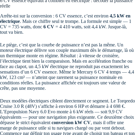
6 CV essence équivaut à combien en électrique : décoder la puissance
réelle
Arrête-toi sur la conversion : 6 CV essence, c’est environ
4,5 kW en
électrique
. Mais ce chiffre seul te trompe. La formule est simple — 1
CV = 735 watts, donc
6 CV
= 4 410 watts, soit 4,4 kW. Jusque-là,
tout va bien.
Le piège, c’est que la courbe de puissance n’est pas la même. Un
moteur électrique délivre son couple maximum dès le démarrage, là où
un thermique monte en régime. Résultat : à vitesse de croisière,
l’électrique tient bien la comparaison. Mais en accélération franche ou
face au clapot, un 4,5 kW électrique ne reproduit pas exactement les
sensations d’un 6 CV essence. Même le Mercury 6 CV 4 temps — 4,4
kW, 123 cm³ — n’atteint que rarement sa puissance nominale en
conditions réelles. La puissance affichée est toujours une valeur de
crête, pas une moyenne.
Deux modèles électriques ciblent directement ce segment. Le Torqeedo
Cruise 3.0 R (48V) s’affiche à environ 6 HP et démarre à 4 698 €.
L’Epropulsion Navy 6.0 Evo monte à 6 kW réels — soit 9,9 CV
équivalents — pour une navigation plus exigeante. Ce deuxième choix
dépasse le strict équivalent
conversion kW CV
, mais il offre une
marge de puissance utile si tu navigues chargé ou par vent debout.
Commence par définir ton usage type avant de choisir ton bateau et ton