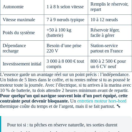
Remplis le réservoir,
Autonomie
1 à 8 h selon vitesse
repart
Vitesse maximale
7 à 9 nœuds typique
10 à 12 nœuds
+50 à 100 kg
Réservoir léger,
Poids du système
(batterie)
facile à gérer
Dépendance
Besoin d’une prise
Station-service
recharge
220 V
partout en France
3 000 à 8 000 € tout
800 à 2 500 € pour
Investissement initial
compris
un 6 CV neuf
L’essence garde un avantage réel sur un point précis : l’indépendance.
Un bidon de 5 litres dans le coffre, et tu rentes même si tu as poussé le
moteur toute la journée. Avec l’électrique, si tu arrives à la marina avec
10 % de batterie, tu dois attendre 2 heures minimum avant de repartir.
Pour quelqu’un qui navigue souvent loin d’un port équipé, cette
contrainte peut devenir bloquante.
Un
entretien moteur hors-bord
thermique coûte du temps et de l’argent, mais il se fait partout. 🔧
Pour toi si : tu pêches en réserve naturelle, tes sorties durent