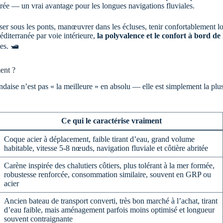
rée — un vrai avantage pour les longues navigations fluviales.
sser sous les ponts, manœuvrer dans les écluses, tenir confortablement lo
diterranée par voie intérieure,
la polyvalence et le confort à bord de
s. 🛥️
ment ?
aise n’est pas « la meilleure » en absolu — elle est simplement la plus a
Ce qui le caractérise vraiment
Coque acier à déplacement, faible tirant d’eau, grand volume
habitable, vitesse 5-8 nœuds, navigation fluviale et côtière abritée
Carène inspirée des chalutiers côtiers, plus tolérant à la mer formée,
robustesse renforcée, consommation similaire, souvent en GRP ou
acier
Ancien bateau de transport converti, très bon marché à l’achat, tirant
d’eau faible, mais aménagement parfois moins optimisé et longueur
souvent contraignante