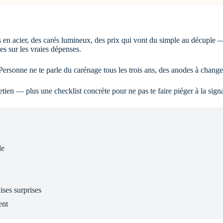
n acier, des carés lumineux, des prix qui vont du simple au décuple — e
es sur les vraies dépenses.
 Personne ne te parle du carénage tous les trois ans, des anodes à change
etien — plus une checklist concrète pour ne pas te faire piéger à la sign
le
ses surprises
ent